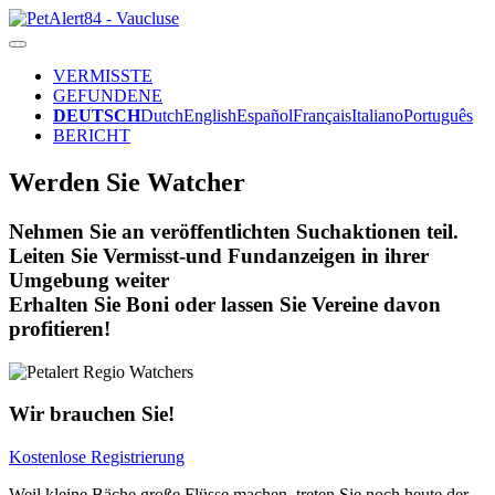
VERMISSTE
GEFUNDENE
DEUTSCH
Dutch
English
Español
Français
Italiano
Português
BERICHT
Werden Sie Watcher
Nehmen Sie an veröffentlichten Suchaktionen teil.
Leiten Sie Vermisst-und Fundanzeigen in ihrer
Umgebung weiter
Erhalten Sie Boni oder lassen Sie Vereine davon
profitieren!
Wir brauchen Sie!
Kostenlose Registrierung
Weil kleine Bäche große Flüsse machen, treten Sie noch heute der